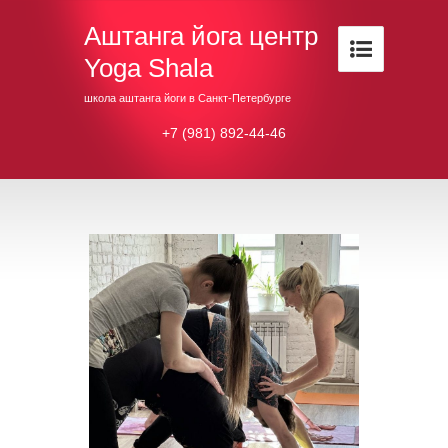
Аштанга йога центр
Yoga Shala
школа аштанга йоги в Санкт-Петербурге
+7 (981) 892-44-46