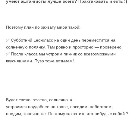
умеют аштангисты лучше всего? Практиковать и есть :)
⠀
Поэтому план по захвату мира такой:
✅ Субботний Led-класс на один день переместится на
солнечную полянку. Там ровно и просторно — проверено!
✅ После класса мы устроим пикник со всевозможными
вкусняшками. Пуэр тоже возьмем!
⠀
Будет свежо, зелено, солнечно ☀️
устроимся поудобнее на траве, посидим, поболтаем,
поедим, конечно же. Поэтому захватите что-нибудь с собой ?
⠀