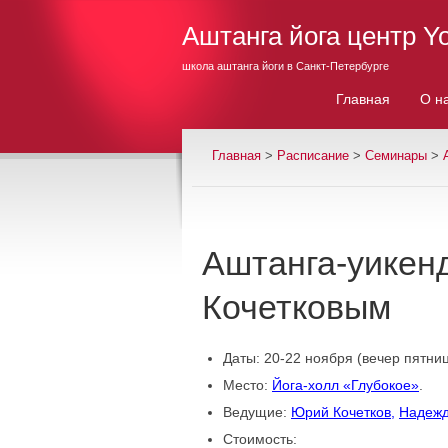
Аштанга йога центр Y
школа аштанга йоги в Санкт-Петербурге
Главная
О н
Главная
>
Расписание
>
Семинары
>
Аштанга-уикен
Кочетковым
Даты: 20-22 ноября (вечер пятниц
Место:
Йога-холл «Глубокое»
.
Ведущие:
Юрий Кочетков,
Надежд
Стоимость: