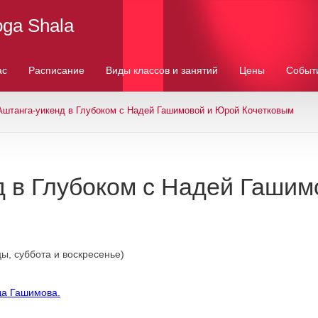
oga Shala
ас
Расписание
Виды классов и занятий
Цены
Событ
Аштанга-уикенд в Глубоком с Надей Гашимовой и Юрой Кочетковым
д в Глубоком с Надей Гаши
ы, суббота и воскресенье)
а Гашимова.