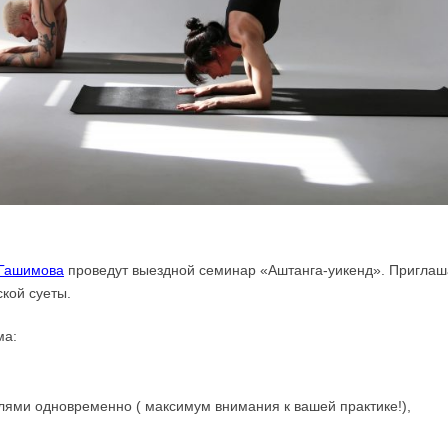
Гашимова
проведут выездной семинар «Аштанга-уикенд». Приглаша
ской суеты.
ма:
лями одновременно ( максимум внимания к вашей практике!),