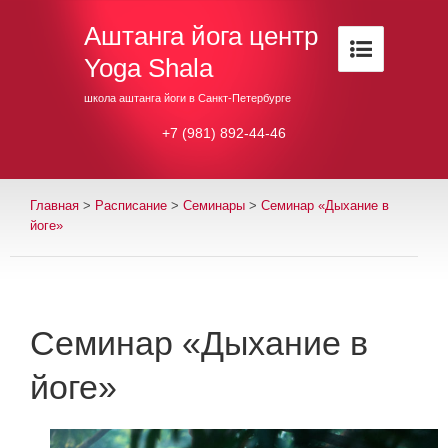
Аштанга йога центр
Yoga Shala
школа аштанга йоги в Санкт-Петербурге
+7 (981) 892-44-46
Главная
>
Расписание
>
Семинары
>
Семинар «Дыхание в
йоге»
Семинар «Дыхание в
йоге»