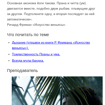
Основная аксиома йоги такова: Прана и читта (ум)
двигаются вместе, подобно двум рыбам, плывущим друг
за другом. Подтолкните одну, и вторая последует за ней
автоматически».
Ричард Фриман «Искусство виньясы»
Что почитать по теме
Дыхание (отрывок из книги Р. Фримана «Искусство
виньясы»).
Тождественность Праны и ума.
Всегда мула-бандха.
Преподаватель