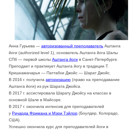
Анна Гурьева —
авторизованный преподаватель
Аштанга
йоги (authorized level 1), основатель Аштанга йога Шалы
СПб — первой школы
Аштанга йоги
в Санкт-Петербурге.
Преподает и практикует Аштанга йогу в традиции Т.
Кришнамачарья — Паттабхи Джойс — Шарат Джойс.
В 2016 г. получила
авторизацию
(право на преподавание
Аштанга йоги) из рук Шарата Джойса.
В 2017 г. ассистировала Шарату Джойсу на классах в
основной Шале в Майсоре.
В 2017 г. окончила интенсив для преподавателей
у
Ричарда Фримана и Мэри Тэйлор
(Боулдер, Колорадо,
США).
Успешно окончила курс для преподавателей йоги в