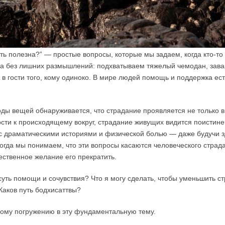
ыть полезна?” — простые вопросы, которые мы задаем, когда кто-то
га без лишних размышлений: подхватываем тяжелый чемодан, зав
в гости того, кому одиноко. В мире людей помощь и поддержка ес
ды вещей обнаруживается, что страдание проявляется не только в
ости к происходящему вокруг, страдание живущих видится поистин
о с драматическими историями и физической болью — даже будучи
Тогда мы понимаем, что эти вопросы касаются человеческого страда
тественное желание его прекратить.
суть помощи и сочувствия? Что я могу сделать, чтобы уменьшить с
 Каков путь бодхисаттвы?
ому погружению в эту фундаментальную тему.