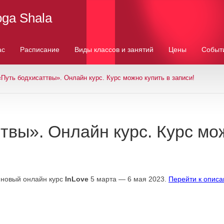
oga Shala
ас
Расписание
Виды классов и занятий
Цены
Событ
«Путь бодхисаттвы». Онлайн курс. Курс можно купить в записи!
твы». Онлайн курс. Курс мо
 новый онлайн курс
InLove
5 марта — 6 мая 2023.
Перейти к описа