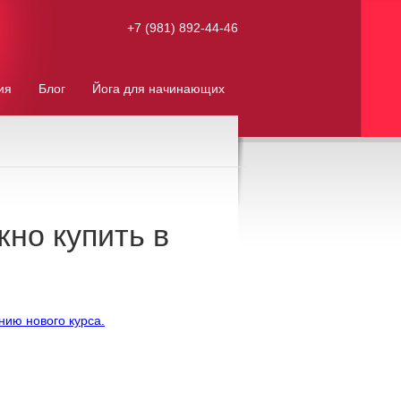
+7 (981) 892-44-46
ия
Блог
Йога для начинающих
жно купить в
нию нового курса.