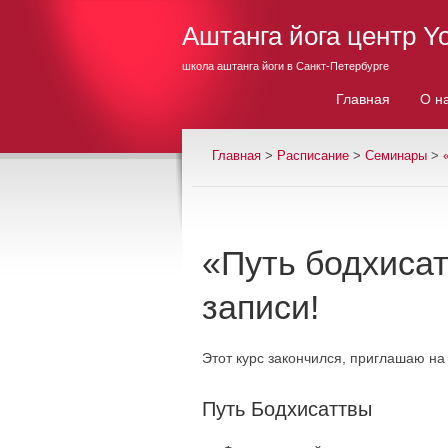
Аштанга йога центр Y
школа аштанга йоги в Санкт-Петербурге
Главная
О н
Главная
>
Расписание
>
Семинары
>
«Путь бодхисат
записи!
Этот курс закончился, приглашаю на
Путь Бодхисаттвы