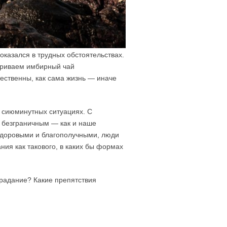
 оказался в трудных обстоятельствах.
ариваем имбирный чай
тественны, как сама жизнь — иначе
 сиюминутных ситуациях. С
е безграничным — как и наше
 здоровыми и благополучными, люди
ния как такового, в каких бы формах
традание? Какие препятствия