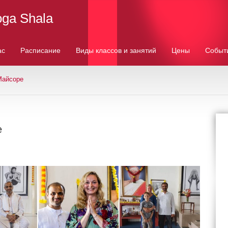
oga Shala
ас
Расписание
Виды классов и занятий
Цены
Событ
Майсоре
е