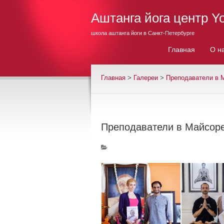
Аштанга йога центр Y
школа аштанга йоги в Санкт-Петербурге
Главная
О н
Главная
>
Галереи
>
Преподаватели в 
Преподаватели в Майсор