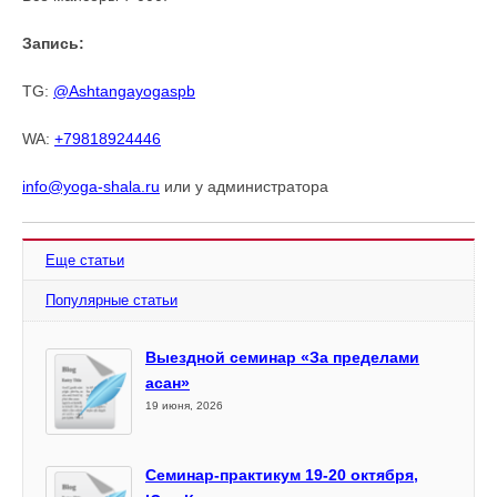
Запись:
TG:
@Ashtangayogaspb
WA:
+79818924446
info@yoga-shala.ru
или у администратора
Еще статьи
Популярные статьи
Выездной семинар «За пределами
асан»
19 июня, 2026
Семинар-практикум 19-20 октября,