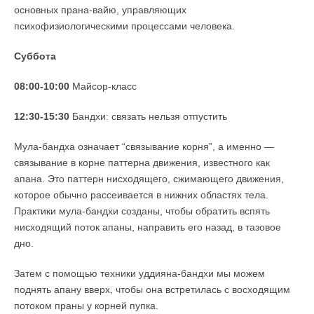
основных прана-вайю, управляющих
психофизиологическими процессами человека.
Суббота
08:00-10:00
Майсор-класс
12:30-15:30
Бандхи: связать нельзя отпустить
Мула-бандха означает “связывание корня”, а именно —
связывание в корне паттерна движения, известного как
апана. Это паттерн нисходящего, сжимающего движения,
которое обычно рассеивается в нижних областях тела.
Практики мула-бандхи созданы, чтобы обратить вспять
нисходящий поток апаны, направить его назад, в тазовое
дно.
Затем с помощью техники уддияна-бандхи мы можем
поднять апану вверх, чтобы она встретилась с восходящим
потоком праны у корней пупка.