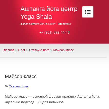
Аштанга йога центр
Yoga Shala
школа аштанга йоги в Санкт-Петербурге
+7 (981) 892-44-46
Главная
>
Блог
>
Cтатьи о йоге
>
Майсор-класс
Майсор-класс
Cтатьи о йоге
Майсор-класс — основной формат практики Аштанга йоги,
идеально подходящий для новичков.