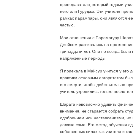
преподавателя, который годами учил
него или Гуруджи. Эти учителя преп
рамках парампары, они являются ее
частью.
Мои отношения с Парамагуру Шара
Джойсом развивались на протяжени
тринадцати лет. Они не всегда были
напряженные периоды.
Я приехала в Майсур учиться у его 
практики основным авторитетом был
его смерти, чтобы действительно пр
учитель укрепились только после тог
Шарата невозможно удивить физиче
внимания, не старается собрать студ
одобрением или наставлениями, но к
должна сама. Его метод обучения сд
собственных силах как учителя и ка