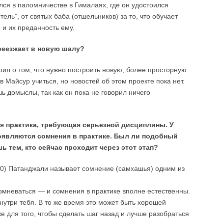
ся в паломничестве в Гималаях, где он удостоился
ель”, от святых баба (отшельников) за то, что обучает
 и их преданность ему.
реезжает в новую шалу?
рил о том, что нужно построить новую, более просторную
 Майсур учиться, но новостей об этом проекте пока нет.
шь домыслы, так как он пока не говорил ничего
я практика, требующая серьезной дисциплины. У
оявляются сомнения в практике. Был ли подобный
шь тем, кто сейчас проходит через этот этап?
х 30) Патанджали называет сомнение (самхашья) одним из
мневаться — и сомнения в практике вполне естественны.
внутри тебя. В то же время это может быть хорошей
е для того, чтобы сделать шаг назад и лучше разобраться