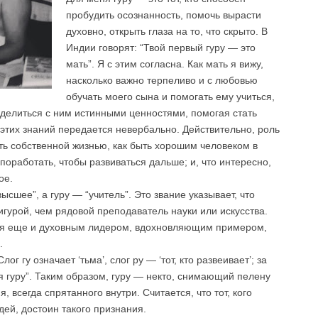
пробудить осознанность, помочь вырасти
духовно, открыть глаза на то, что скрыто. В
Индии говорят: “Твой первый гуру — это
мать”. Я с этим согласна. Как мать я вижу,
насколько важно терпеливо и с любовью
обучать моего сына и помогать ему учиться,
 делиться с ним истинными ценностями, помогая стать
этих знаний передается невербально. Действительно, роль
ть собственной жизнью, как быть хорошим человеком в
 поработать, чтобы развиваться дальше; и, что интересно,
ное.
сшее”, а гуру — “учитель”. Это звание указывает, что
гурой, чем рядовой преподаватель науки или искусства.
тся еще и духовным лидером, вдохновляющим примером,
.
ог гу означает ‘тьма’, слог ру — ‘тот, кто развеивает’; за
ся гуру”. Таким образом, гуру — некто, снимающий пелену
 всегда спрятанного внутри. Считается, что тот, кого
ей, достоин такого признания.