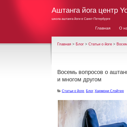
Аштанга йога центр Y
школа аштанга йоги в Санкт-Петербурге
Главная
О н
Главная
>
Блог
>
Cтатьи о йоге
>
Восем
Восемь вопросов о аштанг
и многом другом
Cтатьи о йоге
,
Блог
,
Хармони Слэйтер