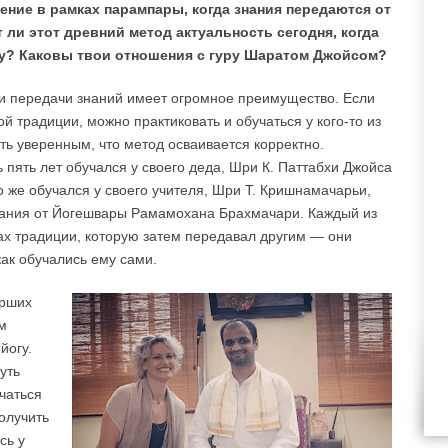
ение в рамках парампары, когда знания передаются от
т ли этот древний метод актуальность сегодня, когда
уру? Каковы твои отношения с гуру Шаратом Джойсом?
ии передачи знаний имеет огромное преимущество. Если
ой традиции, можно практиковать и обучаться у кого-то из
ть уверенным, что метод осваивается корректно.
 пять лет обучался у своего деда, Шри К. Паттабхи Джойса
о же обучался у своего учителя, Шри Т. Кришнамачарьи,
знания от Йогешвары Рамамохана Брахмачари. Каждый из
ках традиции, которую затем передавал другим — они
как обучались ему сами.
арших
м
йогу.
уть
чаться
олучить
сь у