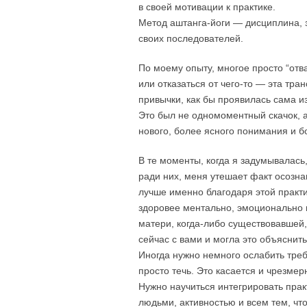
в своей мотивации к практике.
Метод аштанга-йоги — дисциплина, з
своих последователей.
По моему опыту, многое просто “отв
или отказаться от чего-то — эта тр
привычки, как бы проявилась сама и
Это был не одномоментный скачок, а
нового, более ясного понимания и б
В те моменты, когда я задумывалась,
ради них, меня утешает факт осозна
лучше именно благодаря этой практи
здоровее ментально, эмоционально 
матери, когда-либо существовавшей,
сейчас с вами и могла это объяснить
Иногда нужно немного ослабить треб
просто течь. Это касается и чрезме
Нужно научиться интегрировать пра
людьми, активностью и всем тем, чт