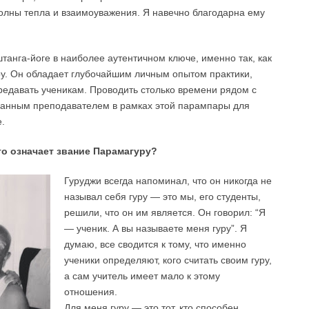
лны тепла и взаимоуважения. Я навечно благодарна ему
анга-йоге в наиболее аутентичном ключе, именно так, как
уру. Он обладает глубочайшим личным опытом практики,
редавать ученикам. Проводить столько времени рядом с
ванным преподавателем в рамках этой парампары для
.
то означает звание Парамагуру?
Гуруджи всегда напоминал, что он никогда не
называл себя гуру — это мы, его студенты,
решили, что он им является. Он говорил: “Я
— ученик. А вы называете меня гуру”. Я
думаю, все сводится к тому, что именно
ученики определяют, кого считать своим гуру,
а сам учитель имеет мало к этому
отношения.
Для меня гуру — это тот, кто способен