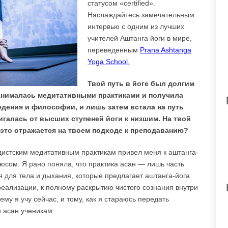
статусом «certified».
Наслаждайтесь замечательным
интервью с одним из лучших
учителей Аштанга йоги в мире,
переведенным
Prana Ashtanga
Yoga School.
Твой путь в йоге был долгим
анималась медитативными практиками и получила
дения и философии, и лишь затем встала на путь
двигалась от высших ступеней йоги к низшим. На твой
к это отражается на твоем подходе к преподаванию?
истским медитативным практикам привел меня к аштанга-
люсом. Я рано поняла, что практика асан — лишь часть
я для тела и дыхания, которые предлагает аштанга-йога
еализации, к полному раскрытию чистого сознания внутри
чему я учу сейчас, и тому, как я стараюсь передать
 асан ученикам.