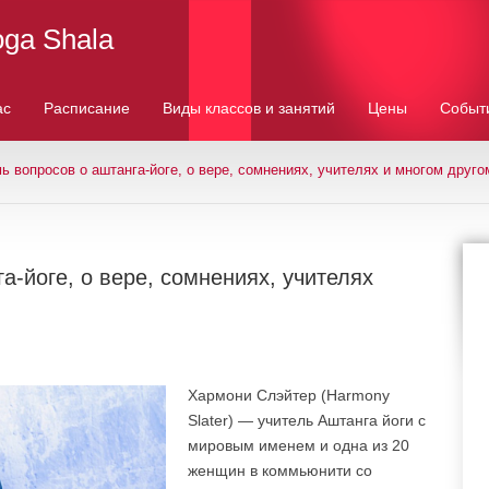
oga Shala
ас
Расписание
Виды классов и занятий
Цены
Событ
ь вопросов о аштанга-йоге, о вере, сомнениях, учителях и многом друго
а-йоге, о вере, сомнениях, учителях
Хармони Слэйтер (Harmony
Slater) — учитель Аштанга йоги с
мировым именем и одна из 20
женщин в коммьюнити со