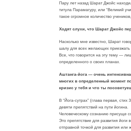
Пару лет назад Шарат Джойс находил
титула Парамагуру, или “Великий учит
такое огромное количество учеников,
Ходят слухи, что Шарат Джойс пе
Насколько мне известно, Шарат гово
шалу для всех желающих приезжать в
Все, что говорится на эту тему — ли
определенного о своих планах.
Аштанга-йога — очень интенсивна
многих в определенный момент п
кризис у тебя и что ты посоветуе
В “Йога-сутрах” (глава первая, сти
девяти препятствий на пути йогина.
Человеческому сознанию присуще со
Это препятствие для развития йоги 
отправной точкой для развития или ж