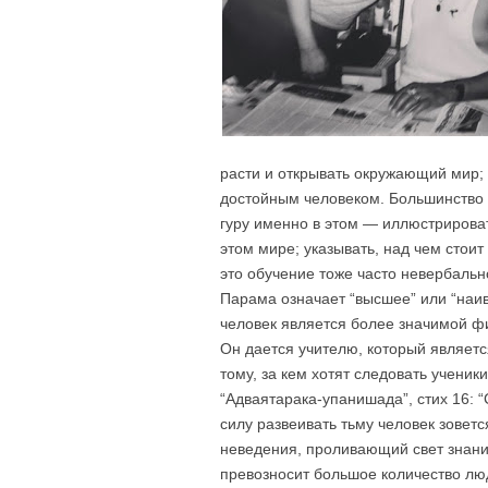
расти и открывать окружающий мир;
достойным человеком. Большинство 
гуру именно в этом — иллюстрирова
этом мире; указывать, над чем стоит
это обучение тоже часто невербаль
Парама означает “высшее” или “наивы
человек является более значимой фи
Он дается учителю, который являе
тому, за кем хотят следовать ученики
“Адваятарака-упанишада”, стих 16: “Сл
силу развеивать тьму человек зовет
неведения, проливающий свет знания,
превозносит большое количество люд