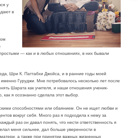
ся у
одают в
том
е
 простыми — как и в любых отношениях, в них бывали
деда, Шри К. Паттабхи Джойса, и в ранние годы моей
 именно Гуруджи. Мне потребовалось несколько лет после
инять Шарата как учителя, и наши отношения ученик-
о, как я осознанно сделала этот выбор.
скими способностями или обаянием. Он не ищет любви и
ентов вокруг себя. Много раз я подходила к нему за
аждый раз он давал понять, что нести ответственность я
елал меня сильнее, дал больше уверенности в
к матери, а также при принятии важных жизненных