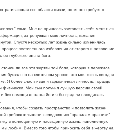
атрагивающая все области жизни; он много требует от
алилось” само. Мне не пришлось заставлять себя меняться
ансформация, затронувшая мою личность, желания,
знутри. Спустя несколько лет жизнь сильно изменилась.
 процесс постепенного избавления от старого и появление
олее глубокого опыта йоги.
 стоили ли все эти жертвы той боли, которую я пережила
ния буквально на клеточном уровне, что моя жизнь сегодня
ке. Я более счастливая и гармоничная личность, гораздо
и физически. Мой сын получил лучшую версию своей
 и без помощи аштанга йоги я бы вряд ли находилась
.
ования, чтобы создать пространство и позволить жизни
рной требовательности к следованию “правилам практики”.
ктику в полноценную и насыщенную жизнь, наполненную
о мы любим. Вместо того чтобы приносить себя в жертву на