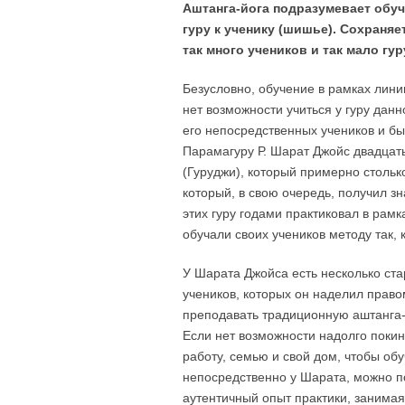
Аштанга-йога подразумевает обуч
гуру к ученику (шишье). Сохраняе
так много учеников и так мало г
Безусловно, обучение в рамках лин
нет возможности учиться у гуру данн
его непосредственных учеников и бы
Парамагуру Р. Шарат Джойс двадцать
(Гуруджи), который примерно стольк
который, в свою очередь, получил 
этих гуру годами практиковал в рам
обучали своих учеников методу так, 
У Шарата Джойса есть несколько ст
учеников, которых он наделил право
преподавать традиционную аштанга-
Если нет возможности надолго покин
работу, семью и свой дом, чтобы обу
непосредственно у Шарата, можно п
аутентичный опыт практики, занимая