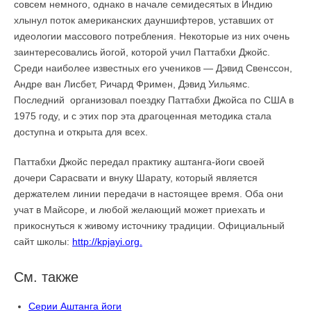
совсем немного, однако в начале семидесятых в Индию
хлынул поток американских дауншифтеров, уставших от
идеологии массового потребления. Некоторые из них очень
заинтересовались йогой, которой учил Паттабхи Джойс.
Среди наиболее известных его учеников — Дэвид Свенссон,
Андре ван Лисбет, Ричард Фримен, Дэвид Уильямс.
Последний организовал поездку Паттабхи Джойса по США в
1975 году, и с этих пор эта драгоценная методика стала
доступна и открыта для всех.
Паттабхи Джойс передал практику аштанга-йоги своей
дочери Сарасвати и внуку Шарату, который является
держателем линии передачи в настоящее время. Оба они
учат в Майсоре, и любой желающий может приехать и
прикоснуться к живому источнику традиции. Официальный
сайт школы:
http://kpjayi.org.
См. также
Серии Аштанга йоги