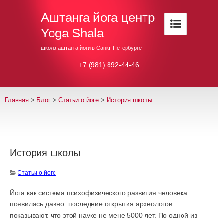
Аштанга йога центр
Yoga Shala
школа аштанга йоги в Санкт-Петербурге
+7 (981) 892-44-46
Главная
>
Блог
>
Cтатьи о йоге
>
История школы
История школы
Cтатьи о йоге
Йога как система психофизического развития человека
появилась давно: последние открытия археологов
показывают, что этой науке не мене 5000 лет. По одной из