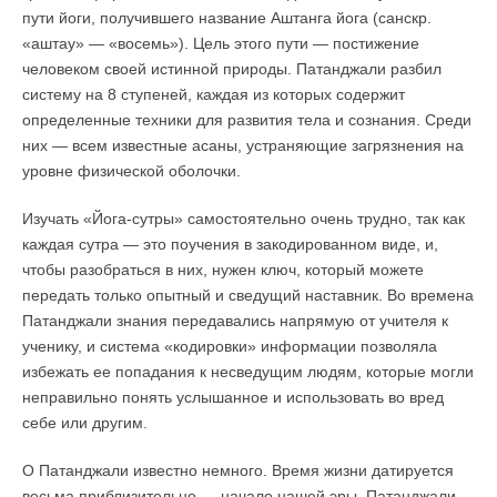
пути йоги, получившего название Аштанга йога (санскр.
«аштау» — «восемь»). Цель этого пути — постижение
человеком своей истинной природы. Патанджали разбил
систему на 8 ступеней, каждая из которых содержит
определенные техники для развития тела и сознания. Среди
них — всем известные асаны, устраняющие загрязнения на
уровне физической оболочки.
Изучать «Йога-сутры» самостоятельно очень трудно, так как
каждая сутра — это поучения в закодированном виде, и,
чтобы разобраться в них, нужен ключ, который можете
передать только опытный и сведущий наставник. Во времена
Патанджали знания передавались напрямую от учителя к
ученику, и система «кодировки» информации позволяла
избежать ее попадания к несведущим людям, которые могли
неправильно понять услышанное и использовать во вред
себе или другим.
О Патанджали известно немного. Время жизни датируется
весьма приблизительно — начало нашей эры. Патанджали