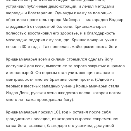
устраивал публичные демонстрации, и лечил методами
аюрведы и йогатерапии. Однажды к нему за помощью
обратился правитель города Майсора — махараджа Водияр,
страдавший от серьезной болезни. Кришнамачарья
полностью восстановил его здоровье, и в благодарность
махараджа подарил ему зал, где Кришнамачарья учил и
лечил в 30-е годы. Так появилась майсорская школа йоги.
Кришнамачарья всеми силами стремился сделать йогу
доступной для всех, вывести ее за ворота закрытых ашрамов
и монастырей. Он первым стал учить женщин асанам и
мантрам, хотя многие брамины были против. (Одной из
первых известных западных учениц Кришнамачарьи стала
Индра Деви, русская жена шведского посла, которая потом
много лет сама преподавала йогу).
Кришнамачарья прожил 101 год и оставил после себя
грандиозное наследие, из которого выросла современная
хатха-йога, ставшая, благодаря его усилиям, доступной