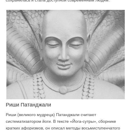
сохранилась и стала доступной современным людям.
Риши Патанджали
Риши (великого мудреца) Патанджали считают
систематизатором йоги. В тексте «Йога-сутры», сборнике
кратких афоризмов, он описал методы восьмиступенчатого