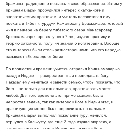
брамины традиционно повышали свое образование. Затем у
Кришнамачарьи пробудился интерес к хатха-йоге и
энергетическим практикам, и учитель посоветовал ему
поехать в Тибет, к гуруджи Рамамохану Брахмачари, который
жил в пещере на берегу тибетского озера Манасаровар.
Кришнамачарья провел у него 7 лет, изучая практику и
теорию хатха-йоги, получил знания о йогатерапии. Вообще,
его интересы были столь разносторонними, что его нередко
называют «Леонардо от йоги».
По прошествии времени учитель отправил Кришнамачарью
назад в Индию — распространять и преподавать йогу.
Наказал ему жениться и завести семью, чтобы показать, что
йога – не только для отшельников, практиковать может
любой. Для того времени это, прямо скажем, была
непростая задача, так как интерес к йоге в Индии угас, и
практикующих можно было пересчитать по пальцам.
Кришнамачарья выполнил пожелание гуру: женился,
вернулся в Калькутту, где ещё 2 года изучал аюрведу, а
затем начал учить на юге Индии: давал уроки йоги,