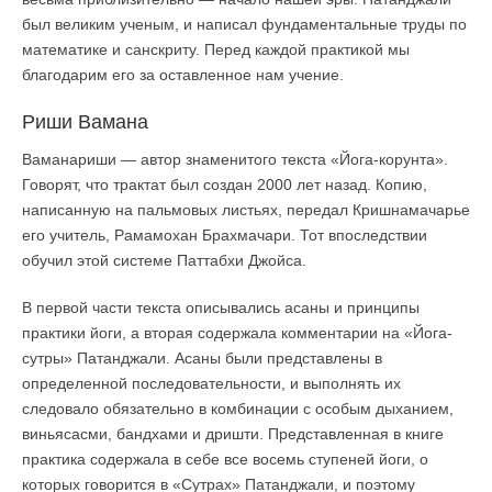
был великим ученым, и написал фундаментальные труды по
математике и санскриту. Перед каждой практикой мы
благодарим его за оставленное нам учение.
Риши Вамана
Ваманариши — автор знаменитого текста «Йога-корунта».
Говорят, что трактат был создан 2000 лет назад. Копию,
написанную на пальмовых листьях, передал Кришнамачарье
его учитель, Рамамохан Брахмачари. Тот впоследствии
обучил этой системе Паттабхи Джойса.
В первой части текста описывались асаны и принципы
практики йоги, а вторая содержала комментарии на «Йога-
сутры» Патанджали. Асаны были представлены в
определенной последовательности, и выполнять их
следовало обязательно в комбинации с особым дыханием,
виньясасми, бандхами и дришти. Представленная в книге
практика содержала в себе все восемь ступеней йоги, о
которых говорится в «Сутрах» Патанджали, и поэтому