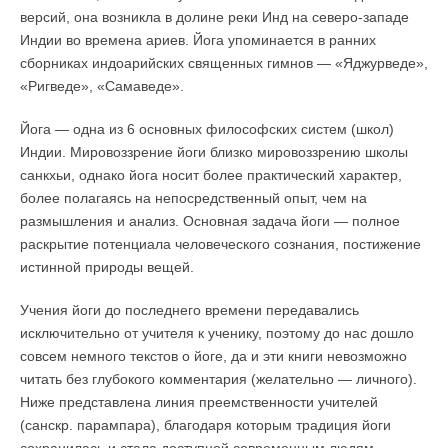
версий, она возникла в долине реки Инд на северо-западе
Индии во времена ариев. Йога упоминается в ранних
сборниках индоарийских священных гимнов — «Яджурведе»,
«Ригведе», «Самаведе».
Йога — одна из 6 основных философских систем (школ)
Индии. Мировоззрение йоги близко мировоззрению школы
санкхьи, однако йога носит более практический характер,
более полагаясь на непосредственный опыт, чем на
размышления и анализ. Основная задача йоги — полное
раскрытие потенциала человеческого сознания, постижение
истинной природы вещей.
Учения йоги до последнего времени передавались
исключительно от учителя к ученику, поэтому до нас дошло
совсем немного текстов о йоге, да и эти книги невозможно
читать без глубокого комментария (желательно — личного).
Ниже представлена линия преемственности учителей
(санскр. парампара), благодаря которым традиция йоги