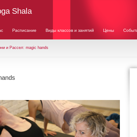
oga Shala
ас
Расписание
Виды классов и занятий
Цены
Событ
ни и Рассел: magic hands
hands