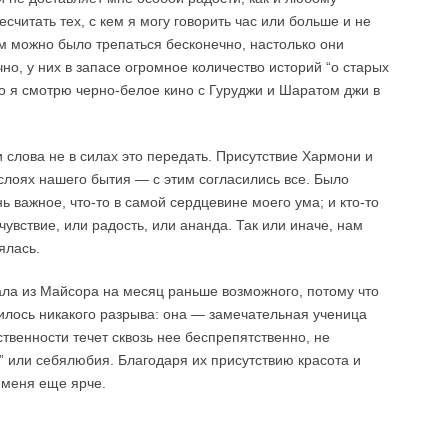
считать тех, с кем я могу говорить час или больше и не
м можно было трепаться бесконечно, настолько они
чно, у них в запасе огромное количество историй “о старых
о я смотрю черно-белое кино с Гуруджи и Шаратом джи в
и слова не в силах это передать. Присутствие Хармони и
 слоях нашего бытия — с этим согласились все. Было
ь важное, что-то в самой сердцевине моего ума; и кто-то
очувствие, или радость, или ананда. Так или иначе, нам
ялась.
ала из Майсора на месяц раньше возможного, потому что
лось никакого разрыва: она — замечательная ученица
твенности течет сквозь нее беспрепятственно, не
и” или себялюбия. Благодаря их присутствию красота и
 меня еще ярче.