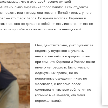
ассказывал, что в их старой тусовке лучшей
 Аштанги было выражение “good hands”. Если студенты
 поехать или к этому, они говорят “Езжай к этому, у него
ассел — это magic hands. Во время мостов с Хармони я
к и он, она не делает с тобой ничего лишнего, ничего не
при этом прогибы и захваты получаются невиданной
Они, действительно, учат руками: за
неделю у студентов случилось
немало инстайтов в трудных позах,
при том, что Хармони и Рассел почти
ничего не говорили. Было немало
олдскульных правок, но на
неприятные ощущения никто не
жаловался, и впервые после
семинара я чувствую себя отлично
(обычно мне кажется, что меня
переехал каток).