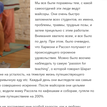
Мы все были поражены тем, с какой
самоотдачей эти люди ведут
майсоры. Они очень быстро
запомнили всех студентов, их имена,
проблемы, травмы, трудные позы, и
затем прицельно с этим работали.
Внимания хватило всем, и все было
по делу. При этом, было очевидно,
что Хармони и Рассел получают от
происходящего огромное
удовольствие. Можно было воочию
наблюдать ту самую “passion for
teaching”, о которой говорил Шарат
не на усталость, на тяжелую жизнь путешествующего
ривычную еду etc. Каждый день они выглядели как самые
ло совершенно искренне. После майсоров они целыми
х, водили маму Рассела по кафешкам и соборам, гуляли по
оим путешествием на 200%.
не доставляет мне особой радости, как и любому