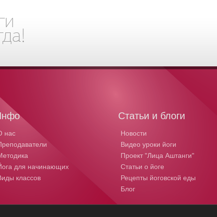
Инфо
Статьи и блоги
О нас
Новости
Преподаватели
Видео уроки йоги
Методика
Проект "Лица Аштанги"
Йога для начинающих
Статьи о йоге
Виды классов
Рецепты йоговской еды
Блог