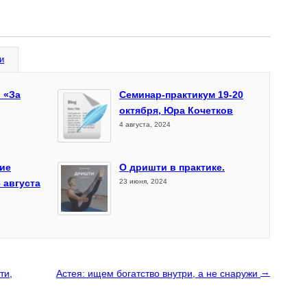
и
 «За
Семинар-практикум 19-20
октября, Юра Кочетков
4 августа, 2024
ие
О дришти в практике.
 августа
23 июня, 2024
→
ти,
Астея: ищем богатство внутри, а не снаружи