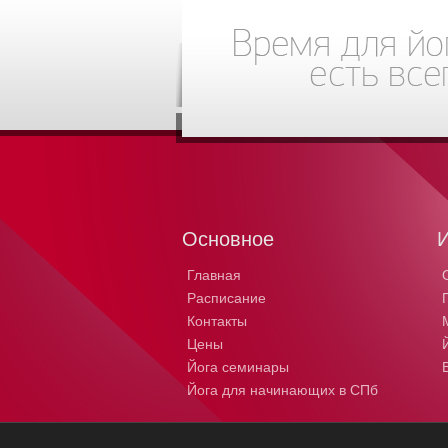
Основное
Главная
Расписание
Контакты
Цены
Йога семинары
Йога для начинающих в СПб