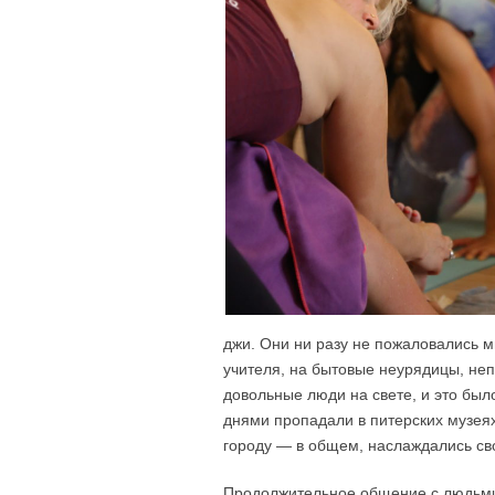
джи. Они ни разу не пожаловались м
учителя, на бытовые неурядицы, неп
довольные люди на свете, и это бы
днями пропадали в питерских музея
городу — в общем, наслаждались св
Продолжительное общение с людьми 