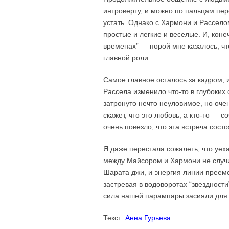
интроверту, и можно по пальцам пере
устать. Однако с Хармони и Рассело
простые и легкие и веселые. И, коне
временах” — порой мне казалось, чт
главной роли.
Самое главное осталось за кадром, 
Рассела изменило что-то в глубоких
затронуто нечто неуловимое, но очен
скажет, что это любовь, а кто-то — с
очень повезло, что эта встреча состо
Я даже перестала сожалеть, что уех
между Майсором и Хармони не случи
Шарата джи, и энергия линии преемс
застревая в водоворотах “звездност
сила нашей парампары засияли для
Текст:
Анна Гурьева.