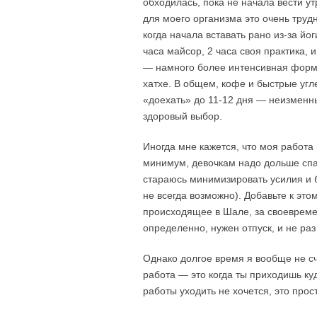
обходилась, пока не начала вести 
для моего организма это очень трудн
когда начала вставать рано из-за йоги
часа майсор, 2 часа своя практика, 
— намного более интенсивная форма
хатхе. В общем, кофе и быстрые угл
«доехать» до 11-12 дня — неизменны
здоровый выбор.
Иногда мне кажется, что моя работа
минимум, девочкам надо дольше спать
стараюсь минимизировать усилия и 
не всегда возможно). Добавьте к это
происходящее в Шале, за своевремен
определенно, нужен отпуск, и не раз 
Однако долгое время я вообще не сч
работа — это когда ты приходишь куд
работы уходить не хочется, это прост