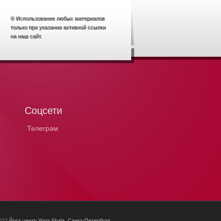
© Использование любых материалов
только при указании активной ссылки
на наш сайт.
Соцсети
Телеграм
2022
Йога центр Yoga Shala, Санкт-Петербург