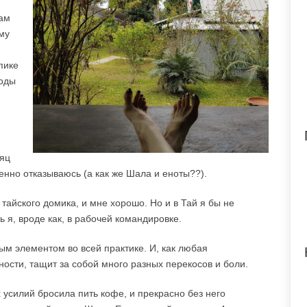
там
му
пике
иоды
сяц
зменно отказываюсь (а как же Шала и еноты??).
 тайского домика, и мне хорошо. Но и в Тай я бы не
ь я, вроде как, в рабочей командировке.
м элементом во всей практике. И, как любая
ости, тащит за собой много разных перекосов и боли.
х усилий бросила пить кофе, и прекрасно без него