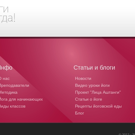
Инфо
Статьи и блоги
О нас
Новости
Преподаватели
Видео уроки йоги
Методика
Проект "Лица Аштанги"
Йога для начинающих
Статьи о йоге
Виды классов
Рецепты йоговской еды
Блог
© 2012 - 