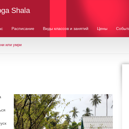
oga Shala
ас
Расписание
Виды классов и занятий
Цены
Событ
ни или умри
а
ься
пуск