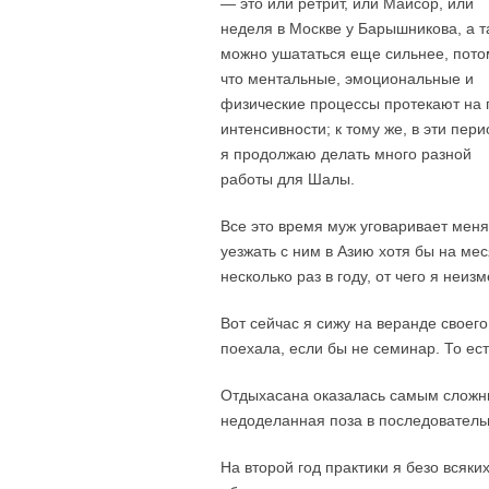
— это или ретрит, или Майсор, или
неделя в Москве у Барышникова, а 
можно ушататься еще сильнее, пото
что ментальные, эмоциональные и
физические процессы протекают на 
интенсивности; к тому же, в эти пер
я продолжаю делать много разной
работы для Шалы.
Все это время муж уговаривает меня
уезжать с ним в Азию хотя бы на ме
несколько раз в году, от чего я неи
Вот сейчас я сижу на веранде своего
поехала, если бы не семинар. То ест
Отдыхасана оказалась самым сложны
недоделанная поза в последовательн
На второй год практики я безо всяки