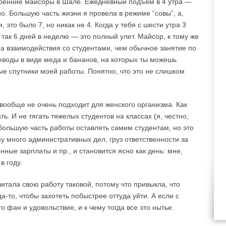
утренние майсоры в Шале. Ежедневный подъем в 4 утра —
о. Большую часть жизни я провела в режиме “совы”, а,
, это было 7, но никак не 4. Когда у тебя с шести утра 3
и так 6 дней в неделю — это полный улет. Майсор, к тому же
 взаимодействия со студентами, чем обычное занятие по
еводы в виде меда и бананов, на которых ты можешь
е спутники моей работы. Понятно, что это не слишком
 вообще не очень подходит для женского организма. Как
. И не тягать тяжелых студентов на классах (я, честно,
большую часть работы оставлять самим студентам, но это
му много административных дел, груз ответственности за
ные зарплаты и пр., и становится ясно как день: мне,
в году.
итала свою работу таковой, потому что привыкла, что
а-то, чтобы захотеть побыстрее оттуда уйти. А если с
о фан и удовольствие, и к чему тогда все это нытье.