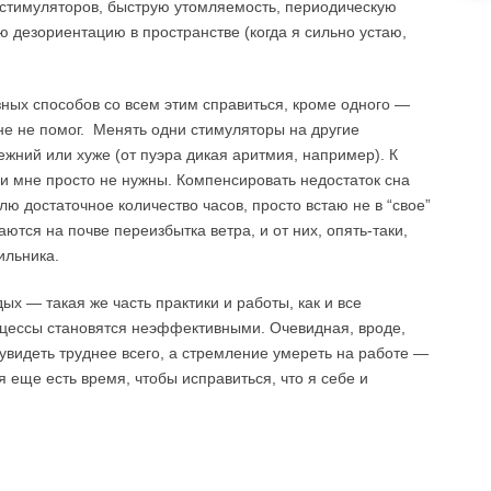
 стимуляторов, быструю утомляемость, периодическую
ю дезориентацию в пространстве (когда я сильно устаю,
ных способов со всем этим справиться, кроме одного —
мне не помог. Менять одни стимуляторы на другие
жний или хуже (от пуэра дикая аритмия, например). К
и мне просто не нужны. Компенсировать недостаток сна
лю достаточное количество часов, просто встаю не в “свое”
ются на почве переизбытка ветра, и от них, опять-таки,
ильника.
ых — такая же часть практики и работы, как и все
роцессы становятся неэффективными. Очевидная, вроде,
 увидеть труднее всего, а стремление умереть на работе —
ня еще есть время, чтобы исправиться, что я себе и