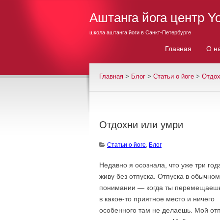
Аштанга йога центр Y
школа аштанга йоги в Санкт-Петербурге
Главная
О н
Главная
>
Блог
>
Cтатьи о йоге
>
Отдох
Отдохни или умри
Cтатьи о йоге
,
Блог
Недавно я осознала, что уже три год
живу без отпуска. Отпуска в обычном
понимании — когда ты перемещаеш
в какое-то приятное место и ничего
особенного там не делаешь. Мой от