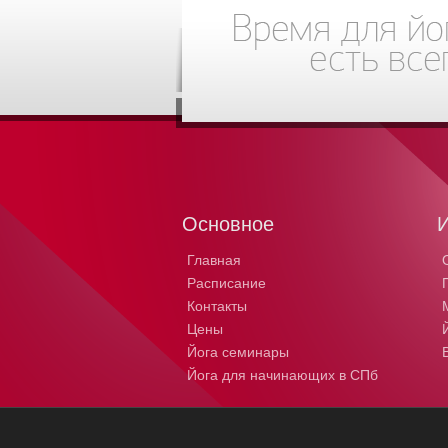
Основное
Главная
Расписание
Контакты
Цены
Йога семинары
Йога для начинающих в СПб