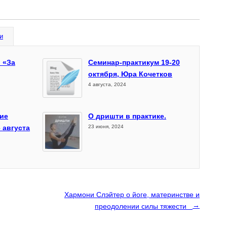
и
 «За
Семинар-практикум 19-20
октября, Юра Кочетков
4 августа, 2024
ие
О дришти в практике.
 августа
23 июня, 2024
Хармони Слэйтер о йоге, материнстве и
→
преодолении силы тяжести