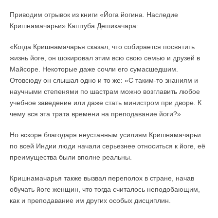
Приводим отрывок из книги «Йога йогина. Наследие
Кришнамачарьи» Каштуба Дешикачара:
«Когда Кришнамачарья сказал, что собирается посвятить
жизнь йоге, он шокировал этим всю свою семью и друзей в
Майсоре. Некоторые даже сочли его сумасшедшим.
Отовсюду он слышал одно и то же: «С таким-то знаниям и
научными степенями по шастрам можно возглавить любое
учебное заведение или даже стать министром при дворе. К
чему вся эта трата времени на преподавание йоги?»
Но вскоре благодаря неустанным усилиям Кришнамачарьи
по всей Индии люди начали серьезнее относиться к йоге, её
преимущества были вполне реальны.
Кришнамачарья также вызвал переполох в стране, начав
обучать йоге женщин, что тогда считалось неподобающим,
как и преподавание им других особых дисциплин.