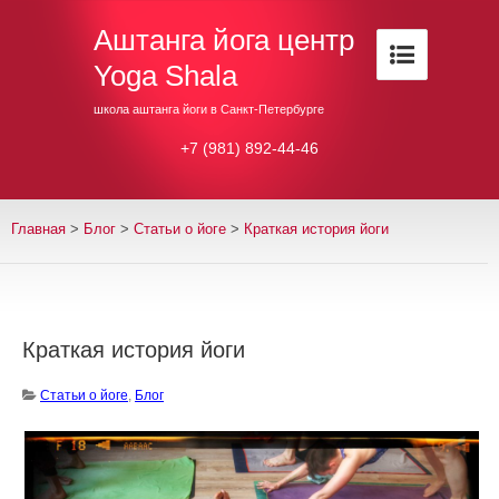
Аштанга йога центр
Yoga Shala
школа аштанга йоги в Санкт-Петербурге
+7 (981) 892-44-46
Главная
>
Блог
>
Cтатьи о йоге
>
Краткая история йоги
Краткая история йоги
Cтатьи о йоге
,
Блог