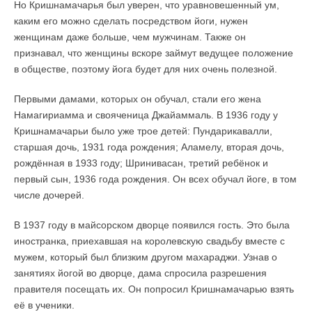
Но Кришнамачарья был уверен, что уравновешенный ум,
каким его можно сделать посредством йоги, нужен
женщинам даже больше, чем мужчинам. Также он
признавал, что женщины вскоре займут ведущее положение
в обществе, поэтому йога будет для них очень полезной.
Первыми дамами, которых он обучал, стали его жена
Намагириамма и свояченица Джайаммаль. В 1936 году у
Кришнамачарьи было уже трое детей: Пундарикавалли,
старшая дочь, 1931 года рождения; Аламелу, вторая дочь,
рождённая в 1933 году; Шринивасан, третий ребёнок и
первый сын, 1936 года рождения. Он всех обучал йоге, в том
числе дочерей.
В 1937 году в майсорском дворце появился гость. Это была
иностранка, приехавшая на королевскую свадьбу вместе с
мужем, который был близким другом махараджи. Узнав о
занятиях йогой во дворце, дама спросила разрешения
правителя посещать их. Он попросил Кришнамачарью взять
её в ученики.