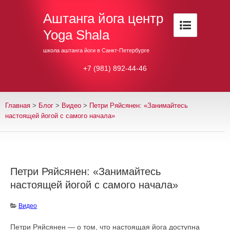
Аштанга йога центр
Yoga Shala
школа аштанга йоги в Санкт-Петербурге
+7 (981) 892-44-46
Главная
>
Блог
>
Видео
>
Петри Ряйсянен: «Занимайтесь
настоящей йогой с самого начала»
Петри Ряйсянен: «Занимайтесь
настоящей йогой с самого начала»
Видео
Петри Ряйсянен — о том, что настоящая йога доступна