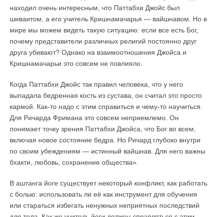
находил очень интересным, что Паттабхи Джойс был
шиваитом, а его учитель Кришнамачарья — вайшнавом. Но в
мире мы можем видеть такую ситуацию: если все есть Бог,
почему представители различных религий постоянно друг
друга убивают? Однако на взаимоотношения Джойса и
Кришнамачарьи это совсем не повлияло.
Когда Паттабхи Джойс так правил человека, что у него
выпадала бедренная кость из сустава, он считал это просто
кармой. Как-то надо с этим справиться и чему-то научиться.
Для Ричарда Фримана это совсем неприемлемо. Он
понимает точку зрения Паттабхи Джойса, что Бог во всем,
включая новое состояние бедра. Но Ричард глубоко внутри
по своим убеждениям — истинный вайшнав. Для него важны
бхакти, любовь, сохранение общества».
В аштанга йоге существует некоторый конфликт, как работать
с болью: использовать ли её как инструмент для обучения
или стараться избегать ненужных неприятных последствий
для тела. Как же учитель йоги должен справляться с этим