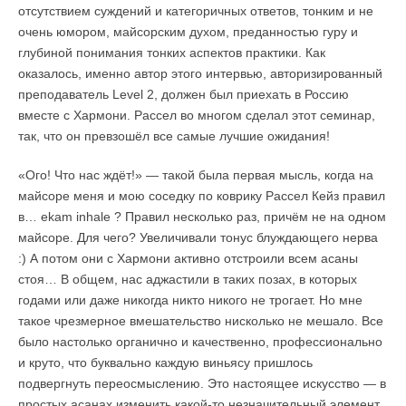
отсутствием суждений и категоричных ответов, тонким и не
очень юмором, майсорским духом, преданностью гуру и
глубиной понимания тонких аспектов практики. Как
оказалось, именно автор этого интервью, авторизированный
преподаватель Level 2, должен был приехать в Россию
вместе с Хармони. Рассел во многом сделал этот семинар,
так, что он превзошёл все самые лучшие ожидания!
«Ого! Что нас ждёт!» — такой была первая мысль, когда на
майсоре меня и мою соседку по коврику Рассел Кейз правил
в… ekam inhale ? Правил несколько раз, причём не на одном
майсоре. Для чего? Увеличивали тонус блуждающего нерва
:) А потом они с Хармони активно отстроили всем асаны
стоя… В общем, нас аджастили в таких позах, в которых
годами или даже никогда никто никого не трогает. Но мне
такое чрезмерное вмешательство нисколько не мешало. Все
было настолько органично и качественно, профессионально
и круто, что буквально каждую виньясу пришлось
подвергнуть переосмыслению. Это настоящее искусство — в
простых асанах изменить какой-то незначительный элемент,