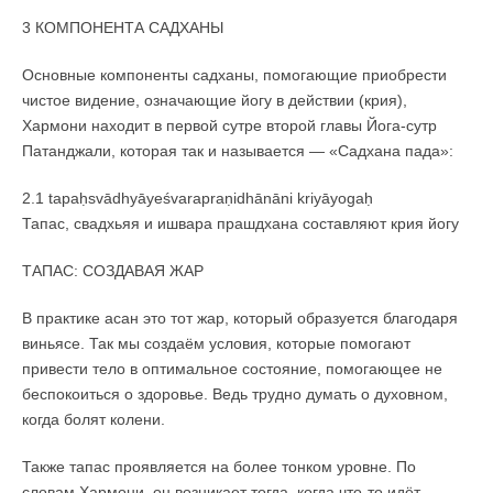
3 КОМПОНЕНТА САДХАНЫ
Основные компоненты садханы, помогающие приобрести
чистое видение, означающие йогу в действии (крия),
Хармони находит в первой сутре второй главы Йога-сутр
Патанджали, которая так и называется — «Садхана пада»:
2.1 tapaḥsvādhyāyeśvarapraṇidhānāni kriyāyogaḥ
Тапас, свадхьяя и ишвара прашдхана составляют крия йогу
ТАПАС: СОЗДАВАЯ ЖАР
В практике асан это тот жар, который образуется благодаря
виньясе. Так мы создаём условия, которые помогают
привести тело в оптимальное состояние, помогающее не
беспокоиться о здоровье. Ведь трудно думать о духовном,
когда болят колени.
Также тапас проявляется на более тонком уровне. По
словам Хармони, он возникает тогда, когда что-то идёт