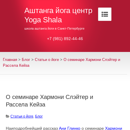
Аштанга йога центр
Yoga Shala
школа аштанга йоги в Санкт-Петербурге
+7 (981) 892-44-46
Главная
>
Блог
>
Cтатьи о йоге
>
О семинаре Хармони Слэйтер и
Рассела Кейза
О семинаре Хармони Слэйтер и
Рассела Кейза
Cтатьи о йоге
,
Блог
Наиподробнейший рассказ
Ани Глинко
о семинаре
Хармони