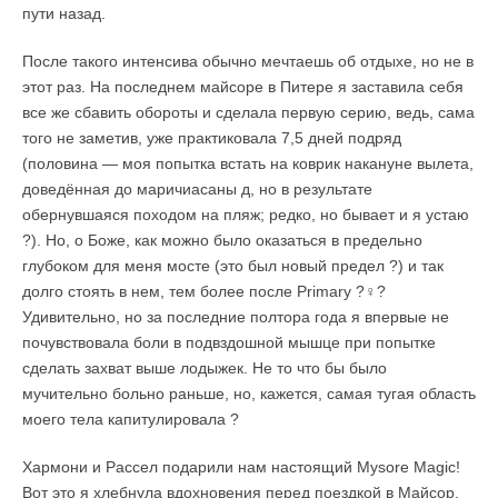
пути назад.
После такого интенсива обычно мечтаешь об отдыхе, но не в
этот раз. На последнем майсоре в Питере я заставила себя
все же сбавить обороты и сделала первую серию, ведь, сама
того не заметив, уже практиковала 7,5 дней подряд
(половина — моя попытка встать на коврик накануне вылета,
доведённая до маричиасаны д, но в результате
обернувшаяся походом на пляж; редко, но бывает и я устаю
?). Но, о Боже, как можно было оказаться в предельно
глубоком для меня мосте (это был новый предел ?) и так
долго стоять в нем, тем более после Primary ?‍♀️?
Удивительно, но за последние полтора года я впервые не
почувствовала боли в подвздошной мышце при попытке
сделать захват выше лодыжек. Не то что бы было
мучительно больно раньше, но, кажется, самая тугая область
моего тела капитулировала ?
Хармони и Рассел подарили нам настоящий Mysore Magic!
Вот это я хлебнула вдохновения перед поездкой в Майсор,