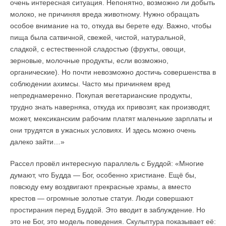
очень интересная ситуация. Непонятно, возможно ли добыть
молоко, не причиняя вреда животному. Нужно обращать
особое внимание на то, откуда вы берете еду. Важно, чтобы
пища была сатвичной, свежей, чистой, натуральной,
сладкой, с естественной сладостью (фрукты, овощи,
зерновые, молочные продукты, если возможно,
органические). Но почти невозможно достичь совершенства в
соблюдении ахимсы. Часто мы причиняем вред
непреднамеренно. Покупая вегетарианские продукты,
трудно знать наверняка, откуда их привозят, как производят,
может, мексиканским рабочим платят маленькие зарплаты и
они трудятся в ужасных условиях. И здесь можно очень
далеко зайти…»
Рассел провёл интересную параллель с Буддой: «Многие
думают, что Будда — Бог, особенно христиане. Ещё бы,
повсюду ему воздвигают прекрасные храмы, а вместо
крестов — огромные золотые статуи. Люди совершают
простирания перед Буддой. Это вводит в заблуждение. Но
это не Бог, это модель поведения. Скульптура показывает её: