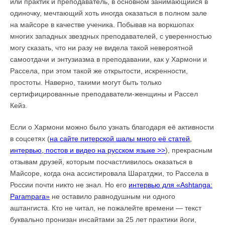
или практик и преподаватель, в основном занимающийся в
одиночку, мечтающий хоть иногда оказаться в полном зале
на майсоре в качестве ученика. Побывав на воркшопах
многих западных звездных преподавателей, с уверенностью
могу сказать, что ни разу не видела такой невероятной
самоотдачи и энтузиазма в преподавании, как у Хармони и
Рассела, при этом такой же открытости, искренности,
простоты. Наверно, такими могут быть только
сертифицированные преподаватели-женщины и Рассел
Кейз.
Если о Хармони можно было узнать благодаря её активности
в соцсетях (
на сайте питерской шалы много её статей,
интервью, постов и видео на русском языке >>
), прекрасным
отзывам друзей, которым посчастливилось оказаться в
Майсоре, когда она ассистировала Шаратджи, то Рассела в
России почти никто не знал. Но его
интервью для «Ashtanga:
Parampara»
не оставило равнодушным ни одного
аштангиста. Кто не читал, не пожалейте времени — текст
буквально пронизан инсайтами за 25 лет практики йоги,