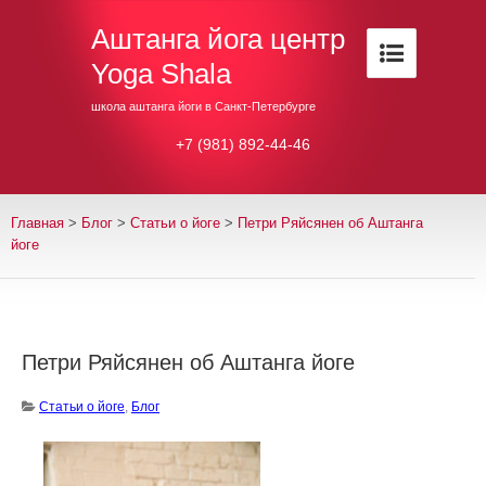
Аштанга йога центр
Yoga Shala
школа аштанга йоги в Санкт-Петербурге
+7 (981) 892-44-46
Главная
>
Блог
>
Cтатьи о йоге
>
Петри Ряйсянен об Аштанга
йоге
Петри Ряйсянен об Аштанга йоге
Cтатьи о йоге
,
Блог