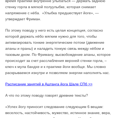
время практики внутренне улыбаться — держать заднюю
стенку горла в мягкой полуулыбке, которая снимает
напряжение с нёба. «Улыбка предшествует йоге», —
утверждает Фриман.
По этому поводу у него есть целая концепция, согласно
которой держать нёбо мягким нужно для того, чтобы
активизировать тонкие энергетические потоки (движение
апаны и праны) и наладить тонкую связь между нёбом и
тазовым дном. По Фриману, высвобождение апаны, которое
происходит за счет расслабления верхней стенки горла, –
ключ к мула бандхе и к практике йоги вообще. Мы словно
раскрываемся изнутри и позволяем энергии наполнять нас.
Расписание занятий в Аштанга йога Шале СПб >>
А что по этому поводу говорят древние тексты?
«Успех йогу приносит следование следующим 6 вещам:
веселость, настойчивость, мужество, истинное знание, вера,