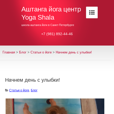
Аштанга йога центр
Yoga Shala
школа аштанга йоги в Санкт-Петербурге
+7 (981) 892-44-46
Главная
>
Блог
>
Cтатьи о йоге
>
Начнем день с улыбки!
Начнем день с улыбки!
Cтатьи о йоге
,
Блог