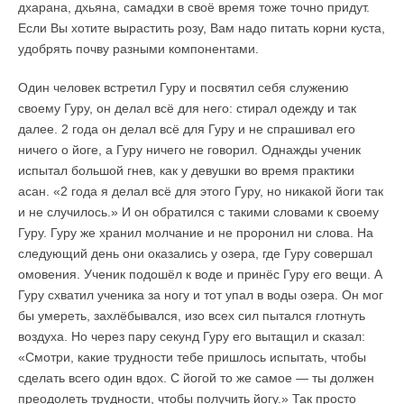
дхарана, дхьяна, самадхи в своё время тоже точно придут.
Если Вы хотите вырастить розу, Вам надо питать корни куста,
удобрять почву разными компонентами.
Один человек встретил Гуру и посвятил себя служению
своему Гуру, он делал всё для него: стирал одежду и так
далее. 2 года он делал всё для Гуру и не спрашивал его
ничего о йоге, а Гуру ничего не говорил. Однажды ученик
испытал большой гнев, как у девушки во время практики
асан. «2 года я делал всё для этого Гуру, но никакой йоги так
и не случилось.» И он обратился с такими словами к своему
Гуру. Гуру же хранил молчание и не проронил ни слова. На
следующий день они оказались у озера, где Гуру совершал
омовения. Ученик подошёл к воде и принёс Гуру его вещи. А
Гуру схватил ученика за ногу и тот упал в воды озера. Он мог
бы умереть, захлёбывался, изо всех сил пытался глотнуть
воздуха. Но через пару секунд Гуру его вытащил и сказал:
«Смотри, какие трудности тебе пришлось испытать, чтобы
сделать всего один вдох. С йогой то же самое — ты должен
преодолеть трудности, чтобы получить йогу.» Так просто