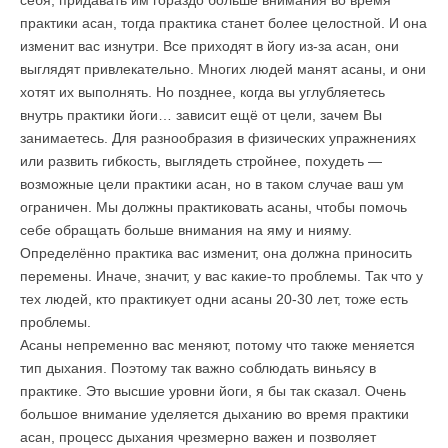
себя, придавать им гораздо больше внимания во время
практики асан, тогда практика станет более целостной. И она
изменит вас изнутри. Все приходят в йогу из-за асан, они
выглядят привлекательно. Многих людей манят асаны, и они
хотят их выполнять. Но позднее, когда вы углубляетесь
внутрь практики йоги… зависит ещё от цели, зачем Вы
занимаетесь. Для разнообразия в физических упражнениях
или развить гибкость, выглядеть стройнее, похудеть —
возможные цели практики асан, но в таком случае ваш ум
ограничен. Мы должны практиковать асаны, чтобы помочь
себе обращать больше внимания на яму и нияму.
Определённо практика вас изменит, она должна приносить
перемены. Иначе, значит, у вас какие-то проблемы. Так что у
тех людей, кто практикует одни асаны 20-30 лет, тоже есть
проблемы.
Асаны непременно вас меняют, потому что также меняется
тип дыхания. Поэтому так важно соблюдать виньясу в
практике. Это высшие уровни йоги, я бы так сказал. Очень
большое внимание уделяется дыханию во время практики
асан, процесс дыхания чрезмерно важен и позволяет