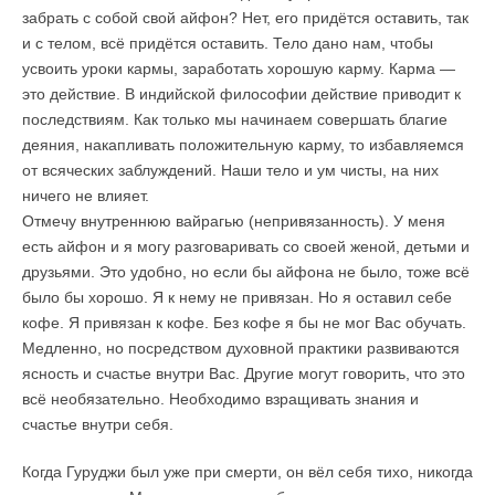
забрать с собой свой айфон? Нет, его придётся оставить, так
и с телом, всё придётся оставить. Тело дано нам, чтобы
усвоить уроки кармы, заработать хорошую карму. Карма —
это действие. В индийской философии действие приводит к
последствиям. Как только мы начинаем совершать благие
деяния, накапливать положительную карму, то избавляемся
от всяческих заблуждений. Наши тело и ум чисты, на них
ничего не влияет.
Отмечу внутреннюю вайрагью (непривязанность). У меня
есть айфон и я могу разговаривать со своей женой, детьми и
друзьями. Это удобно, но если бы айфона не было, тоже всё
было бы хорошо. Я к нему не привязан. Но я оставил себе
кофе. Я привязан к кофе. Без кофе я бы не мог Вас обучать.
Медленно, но посредством духовной практики развиваются
ясность и счастье внутри Вас. Другие могут говорить, что это
всё необязательно. Необходимо взращивать знания и
счастье внутри себя.
Когда Гуруджи был уже при смерти, он вёл себя тихо, никогда