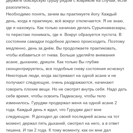
держите боксёрскую грушу рядом с ковриком на случай, если
разозлитесь.
Необходимо понять, зачем вы практикуете йогу. Каждый
день, когда я практикую, всё вокруг отключается. Я не знаю,
где я нахожусь. Как только начинаю делать Сурьянамаскары,
то перестаю понимать, где я. Вокруг образуется пустота. В
состоянии самадхи подобное должно происходить. Поэтому
медленно, день за днём, Вы продолжаете практиковать,
чтобы избавиться от гнева. Больше уделяйте внимания
асане, дыханию, дришти. Как только Вы глубже
сконцентрируетесь, все подобные гневу состояния исчезнут.
Некоторые люди, когда застревают на одной асане и не
получают следующую, очень раздражаются, начинают
говорить плохие вещи. Но не смотрят внутрь себя. Надо дать
себе время, чтобы освоить Падмасану, чтобы тело
изменилось. Гуруджи продержал меня на одной асане 2
года. Каждый день я ждал, что Гуруджи даст мне
следующую. Я доходил до своей последней асаны на тот
момент, держал пять дыханий, смотрел на него, а в ответ
тишина. И так 2 года. К тому моменту, как он мне дал