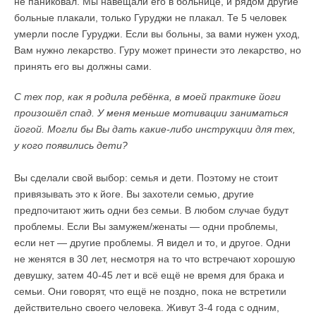
не паниковал. Мы навещали его в больнице, и рядом другие
больные плакали, только Гуруджи не плакал. Те 5 человек
умерли после Гуруджи. Если вы больны, за вами нужен уход,
Вам нужно лекарство. Гуру может принести это лекарство, но
принять его вы должны сами.
С тех пор, как я родила ребёнка, в моей практике йоги
произошёл спад. У меня меньше мотивации заниматься
йогой. Могли бы Вы дать какие-либо инструкции для тех,
у кого появились дети?
Вы сделали свой выбор: семья и дети. Поэтому не стоит
привязывать это к йоге. Вы захотели семью, другие
предпочитают жить одни без семьи. В любом случае будут
проблемы. Если Вы замужем/женаты — одни проблемы,
если нет — другие проблемы. Я видел и то, и другое. Одни
не женятся в 30 лет, несмотря на то что встречают хорошую
девушку, затем 40-45 лет и всё ещё не время для брака и
семьи. Они говорят, что ещё не поздно, пока не встретили
действительно своего человека. Живут 3-4 года с одним,