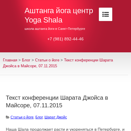
Аштанга йога центр
Yoga Shala
школа аштанга йоги в Санкт-Петербурге
+7 (981) 892-44-46
Главная
>
Блог
>
Cтатьи о йоге
>
Текст конференции Шарата
Джойса в Майсоре, 07.11.2015
Текст конференции Шарата Джойса в
Майсоре, 07.11.2015
Cтатьи о йоге
,
Блог
,
Шарат Джойс
Наша Шала продолжает расти и укореняться в Петербурге, и