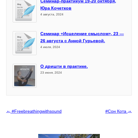
Семинар-практикум 19-20 октября,
Юра Кочетков
4 августа, 2024
Семинар «Исцеление смыслом», 23 —
26 августа с Анной Гурьевой.
4 июля, 2024
О дришти в практике.
23 июня, 2024
←
→
#Freebreathingwithsound
#Сон Кота