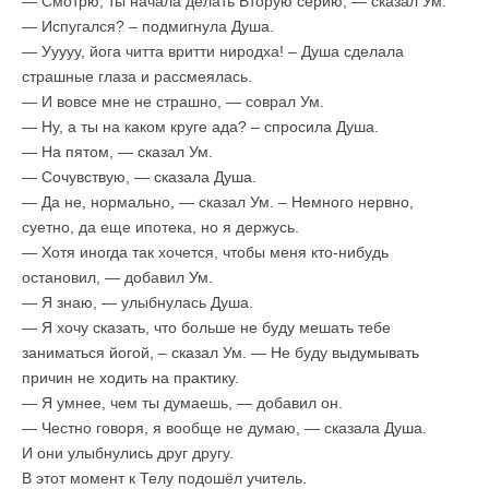
— Смотрю, ты начала делать Вторую серию, — сказал Ум.
— Испугался? – подмигнула Душа.
— Ууууу, йога читта вритти ниродха! – Душа сделала
страшные глаза и рассмеялась.
— И вовсе мне не страшно, — соврал Ум.
— Ну, а ты на каком круге ада? – спросила Душа.
— На пятом, — сказал Ум.
— Сочувствую, — сказала Душа.
— Да не, нормально, — сказал Ум. – Немного нервно,
суетно, да еще ипотека, но я держусь.
— Хотя иногда так хочется, чтобы меня кто-нибудь
остановил, — добавил Ум.
— Я знаю, — улыбнулась Душа.
— Я хочу сказать, что больше не буду мешать тебе
заниматься йогой, – сказал Ум. — Не буду выдумывать
причин не ходить на практику.
— Я умнее, чем ты думаешь, — добавил он.
— Честно говоря, я вообще не думаю, — сказала Душа.
И они улыбнулись друг другу.
В этот момент к Телу подошёл учитель.