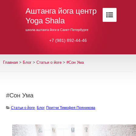
Аштанга йога центр
Yoga Shala
школа аштанга йоги в Санкт-Петербурге
+7 (981) 892-44-46
Главная
>
Блог
>
Cтатьи о йоге
>
#Сон Ума
#Сон Ума
Cтатьи о йоге
,
Блог
,
Притчи Тимофея Пряникова