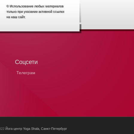
© Использование любых материалов
только при указании активной ссылки
на наш сайт.
Соцсети
Телеграм
2022
Йога центр Yoga Shala, Санкт-Петербург