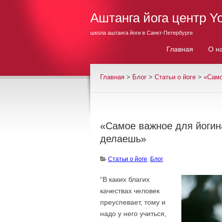
Аштанга йога центр Y
школа аштанга йоги в Санкт-Петербурге
Главная
О н
Главная
>
Блог
>
Cтатьи о йоге
>
«Само
«Самое важное для йогина
делаешь»
Cтатьи о йоге
,
Блог
“В каких благих
качествах человек
преуспевает, тому и
надо у него учиться,