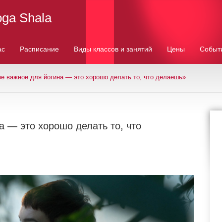
oga Shala
ас
Расписание
Виды классов и занятий
Цены
Событ
е важное для йогина — это хорошо делать то, что делаешь»
 — это хорошо делать то, что