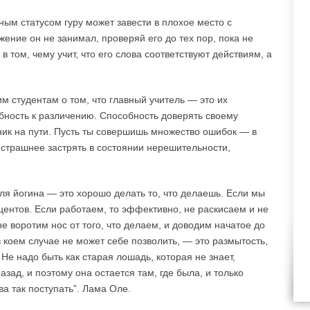
ым статусом гуру может завести в плохое место с
ние он не занимал, проверяй его до тех пор, пока не
в том, чему учит, что его слова соответствуют действиям, а
 студентам о том, что главный учитель — это их
бность к различению. Способность доверять своему
ик на пути. Пусть ты совершишь множество ошибок — в
 страшнее застрять в состоянии нерешительности,
ля йогина — это хорошо делать то, что делаешь. Если мы
ентов. Если работаем, то эффективно, не раскисаем и не
е воротим нос от того, что делаем, и доводим начатое до
в коем случае не может себе позволить, — это размытость,
 Не надо быть как старая лошадь, которая не знает,
азад, и поэтому она остается там, где была, и только
а так поступать”. Лама Оле.