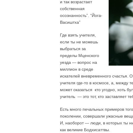
и так возрастает
собственная
осознанность”. “Йога-
Васиштха”
Где взять учителя,
если ты не можешь
выбраться за
пределы Мценского
уезда — вопрос на
миллион в среде
искателей вневременного счастья. О
учителя где-то в космосе, а, между 
может оказаться кто угодно, хоть бу
учитель — это тот, кто заставляет те
Есть много печальных примеров того,
поколении, совершали ужасные вещи
И, наоборот — люди, в которых ты н
как великие Бодхисаттвы.