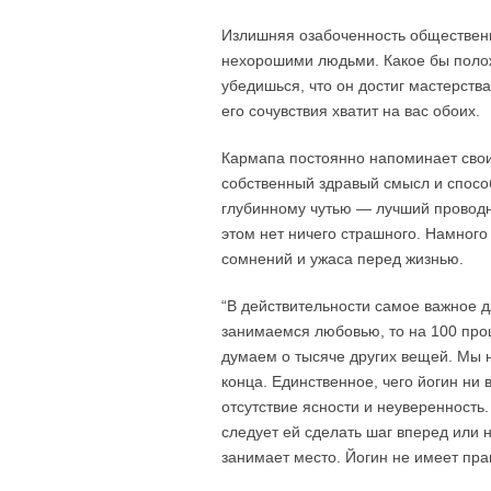
Излишняя озабоченность общественн
нехорошими людьми. Какое бы положе
убедишься, что он достиг мастерства 
его сочувствия хватит на вас обоих.
Кармапа постоянно напоминает своим
собственный здравый смысл и спосо
глубинному чутью — лучший проводн
этом нет ничего страшного. Намного
сомнений и ужаса перед жизнью.
“
В действительности самое важное д
занимаемся любовью, то на 100 проц
думаем о тысяче других вещей. Мы н
конца. Единственное, чего йогин ни 
отсутствие ясности и неуверенность.
следует ей сделать шаг вперед или н
занимает место. Йогин не имеет прав