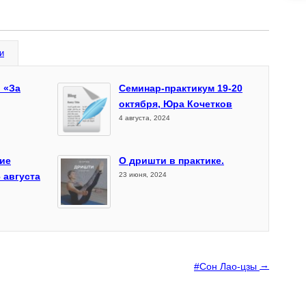
и
 «За
Семинар-практикум 19-20
октября, Юра Кочетков
4 августа, 2024
ие
О дришти в практике.
 августа
23 июня, 2024
→
#Сон Лао-цзы