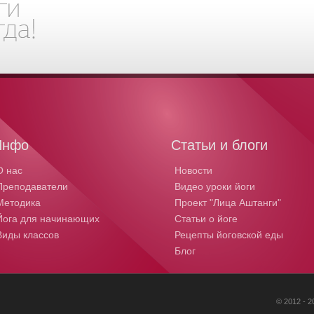
Инфо
Статьи и блоги
О нас
Новости
Преподаватели
Видео уроки йоги
Методика
Проект "Лица Аштанги"
Йога для начинающих
Статьи о йоге
Виды классов
Рецепты йоговской еды
Блог
© 2012 - 