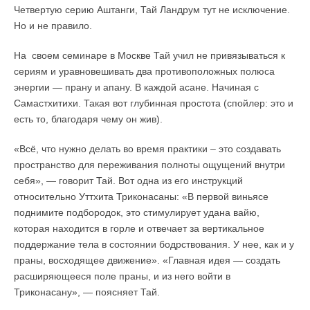
Четвертую серию Аштанги, Тай Ландрум тут не исключение.
Но и не правило.
На своем семинаре в Москве Тай учил не привязываться к
сериям и уравновешивать два противоположных полюса
энергии — прану и апану. В каждой асане. Начиная с
Самастхитихи. Такая вот глубинная простота (спойлер: это и
есть то, благодаря чему он жив).
«Всё, что нужно делать во время практики – это создавать
пространство для переживания полноты ощущений внутри
себя», — говорит Тай. Вот одна из его инструкций
относительно Уттхита Триконасаны: «В первой виньясе
поднимите подбородок, это стимулирует удана вайю,
которая находится в горле и отвечает за вертикальное
поддержание тела в состоянии бодрствования. У нее, как и у
праны, восходящее движение». «Главная идея — создать
расширяющееся поле праны, и из него войти в
Триконасану», — поясняет Тай.