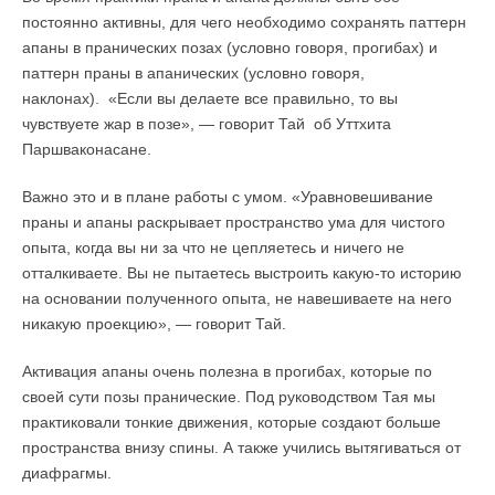
постоянно активны, для чего необходимо сохранять паттерн
апаны в пранических позах (условно говоря, прогибах) и
паттерн праны в апанических (условно говоря,
наклонах). «Если вы делаете все правильно, то вы
чувствуете жар в позе», — говорит Тай об Уттхита
Паршваконасане.
Важно это и в плане работы с умом. «Уравновешивание
праны и апаны раскрывает пространство ума для чистого
опыта, когда вы ни за что не цепляетесь и ничего не
отталкиваете. Вы не пытаетесь выстроить какую-то историю
на основании полученного опыта, не навешиваете на него
никакую проекцию», — говорит Тай.
Активация апаны очень полезна в прогибах, которые по
своей сути позы пранические. Под руководством Тая мы
практиковали тонкие движения, которые создают больше
пространства внизу спины. А также учились вытягиваться от
диафрагмы.