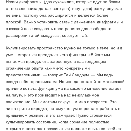
Ножки диафрагмы (два сухожилия, которые идут по бокам
от позвоночника до тазового дна) тянут диафрагму, опуская
ее вниз, поэтому она расширяется и делается более
плоской. Важно установить связь с движением диафрагмы и
в каждой позе создавать пространство для свободного
расширения этой «медузы», советует Тай.
Культивировать пространство нужно не только в теле, но и в
уме – стараться преодолеть его фильтры. «В йоге мы
пытаемся преодолеть встроенную в нас тенденцию
ограничения опыта какими-то конкретными
представлениями, — говорит Тай Ландрум. — Мы ведь
всегда себя ограничиваем. Но иногда по какой-то магической
причине вот эта функция ума на какое-то мгновение встает
на паузу, и это производит на нас неизгладимое
впечатление. Мы смотрим вокруг – и мир прекрасен. Это
читта вритти ниродха, потому что ум перестает работать в
привычном режиме, и эго замирает. Нужно стремиться
культивировать состояние, когда сознание полностью
открыто и позволяет развиваться полноте опыта во всей его