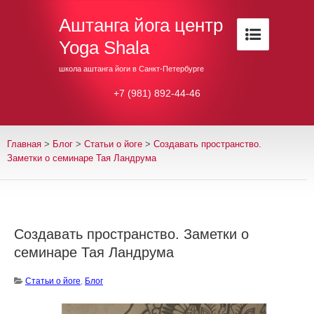
Аштанга йога центр
Yoga Shala
школа аштанга йоги в Санкт-Петербурге
+7 (981) 892-44-46
Главная
>
Блог
>
Cтатьи о йоге
>
Создавать пространство.
Заметки о семинаре Тая Ландрума
Создавать пространство. Заметки о
семинаре Тая Ландрума
Cтатьи о йоге
,
Блог