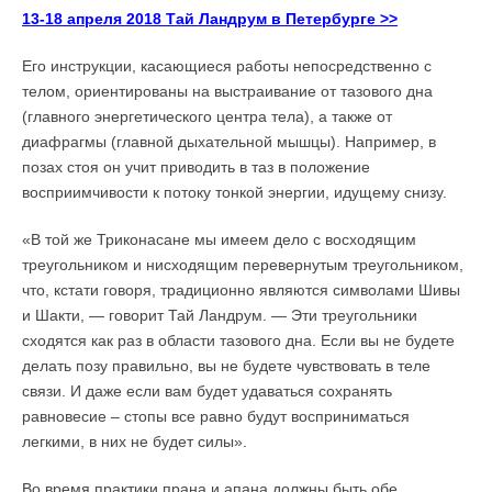
13-18 апреля 2018 Тай Ландрум в Петербурге >>
Его инструкции, касающиеся работы непосредственно с
телом, ориентированы на выстраивание от тазового дна
(главного энергетического центра тела), а также от
диафрагмы (главной дыхательной мышцы). Например, в
позах стоя он учит приводить в таз в положение
восприимчивости к потоку тонкой энергии, идущему снизу.
«В той же Триконасане мы имеем дело с восходящим
треугольником и нисходящим перевернутым треугольником,
что, кстати говоря, традиционно являются символами Шивы
и Шакти, — говорит Тай Ландрум. — Эти треугольники
сходятся как раз в области тазового дна. Если вы не будете
делать позу правильно, вы не будете чувствовать в теле
связи. И даже если вам будет удаваться сохранять
равновесие – стопы все равно будут восприниматься
легкими, в них не будет силы».
Во время практики прана и апана должны быть обе