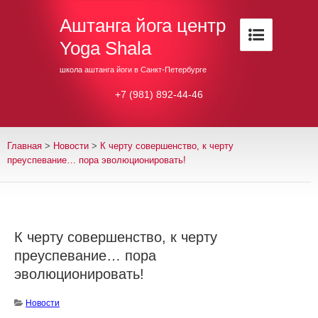
Аштанга йога центр
Yoga Shala
школа аштанга йоги в Санкт-Петербурге
+7 (981) 892-44-46
Главная
>
Новости
>
К черту совершенство, к черту
преуспевание… пора эволюционировать!
К черту совершенство, к черту
преуспевание… пора
эволюционировать!
Новости