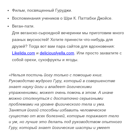
Фильм, посвященный Гуруджи.
Воспоминания учеников о Шри К. Паттабхи Джойсе.
Веган-пати.
Для веганско-сыроедной вечеринки мы приготовим много
разных вкусностей! Хотите принести что-нибудь для
друзей? Тогда вот вам пара сайтов для вдохновения:
Likelida.com
и
deliciouslyella.com
. Или просто захватите с
собой орехи, сухофрукты и ягоды.
«Нельзя постичь йогу только с помощью книг.
Руководство мудрого Гуру, который в совершенстве
знает науку йоги и владеет йогическими
упражнениями, может очень помочь в этом. А иначе
можно столкнуться с достаточно серьезными
проблемами на уровне физического тела и ума.
Занятия йогой способны избавить человеческое
существо от всех болезней, которые поражают тело
и ум, но лучше это делать под руководством опытного
Гуру, который знает йогические
шастры
и умеет