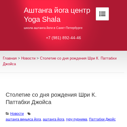
Аштанга йога центр
Yoga Shala
школа аштанга йоги в Санкт-Петербурге
+7 (981) 892-44-46
Главная
>
Новости
>
Столетие со дня рождения Шри К. Паттабхи
Джойса
Столетие со дня рождения Шри К.
Паттабхи Джойса
Новости
аштанга виньяса йога
,
аштанга йога
,
гуру пурнима
,
Паттабхи Джойс