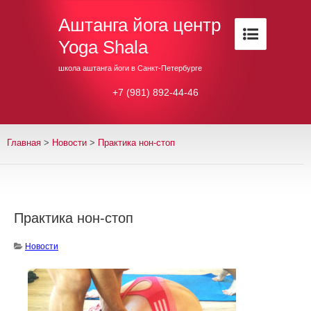
Аштанга йога центр
Yoga Shala
школа аштанга йоги в Санкт-Петербурге
+7 (981) 892-44-46
Главная
>
Новости
>
Практика нон-стоп
Практика нон-стоп
Новости