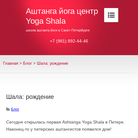
Аштанга йога центр
Yoga Shala
школа аштанга йоги в Санкт-Петербурге
+7 (981) 892-44-46
Главная
>
Блог
>
Шала: рождение
Шала: рождение
Блог
Сегодня открылась первая Ashtanga Yoga Shala в Питере.
Наконец-то у питерских аштангистов появился дом!