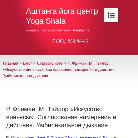
Аштанга йога центр
Yoga Shala
школа аштанга йоги в Санкт-Петербурге
+7 (981) 892-44-46
Главная
>
Блог
>
Cтатьи о йоге
>
Р. Фриман, М. Тэйлор
«Искусство виньясы». Согласование намерения и действия.
Умбиликальное дыхание
Р. Фриман, М. Тэйлор «Искусство
виньясы». Согласование намерения и
действия. Умбиликальное дыхание
Cтатьи о йоге
,
Блог
,
Р. Фриман "Искусство виньясы"
,
Ричард