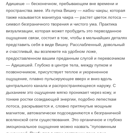
Адишеше — бесконечном, пребывающем вне времени и
пространства змее. Из пупка Вишну —
набхи чакры,
которая
также называется манипура чакра — растет цветок лотоса —
символ безграничного творения и чистого ума. Практика
визуализации, которая может пробудить это первозданное
ощущение связи, состоит в том, чтобы в мельчайших деталях
представить себя в виде Вишну. Расслабленный, довольный
и счастливый, вы возлежите на удобном ложе,
предоставленном вашим преданным слугой и перевозчиком
— Адишешей. Глубоко в центре тела, между пупком и
позвоночником, присутствует теплое и укорененное
ощущение, плавно пульсирующее вверх и вниз вдоль
центрального канала и распространяющееся наружу. С
дыханием это ощущение мягко проникает через кожу, и
тонкие ростки созидающей энергии, подобно лепесткам
лотоса, раскрываются и, словно притянутые мощным
магнитом, автоматически подсоединяются к безграничной
вселенской сети существования. Это органичное и глубоко
эмоциональное ощущение можно назвать “пуповинным