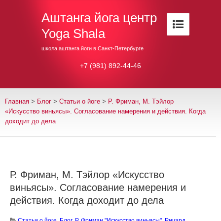
Аштанга йога центр
Yoga Shala
школа аштанга йоги в Санкт-Петербурге
+7 (981) 892-44-46
Главная
>
Блог
>
Cтатьи о йоге
>
Р. Фриман, М. Тэйлор
«Искусство виньясы». Согласование намерения и действия. Когда
доходит до дела
Р. Фриман, М. Тэйлор «Искусство
виньясы». Согласование намерения и
действия. Когда доходит до дела
Cтатьи о йоге
,
Блог
,
Р. Фриман "Искусство виньясы"
,
Ричард