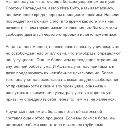
мы ни поступали так, мы еще больше укореняем их в уме.
Поэтому Патанджали, автор Йога Сутр, называет ахимсу,
непричинение вреда, первым принципом практики. Насилие
порождает антагонизм с эго, в то время как йога учит нас
развивать с ним гармоничные отношения, чтобы мы могли
свободно двигаться через эго-проеции и легко изменяться.
Аштанга, несомненно, не совершает попытку уничтожить эго,
но освобождает нас от иллюзии, что эго-образы определяют
нашу сущность. Они не более чем преходящие отражения
внутренней работы ума. И Аштанга учит нас принимать и
даже поддерживать их неизбежное исчезновение. Более
того, она учит нас использовать дыхание для освобождения
от привязанности к своим эго-проекциям, обнажать и
распутывать психические узлы, разрушать закоренелую
привычку определять себя через то, чем мы не являемся.
Научиться принимать боль является обязательной
составляющей этого процесса. Если мы боимся боли, мы
остаемся рабами своего тела и всех тех глубинных