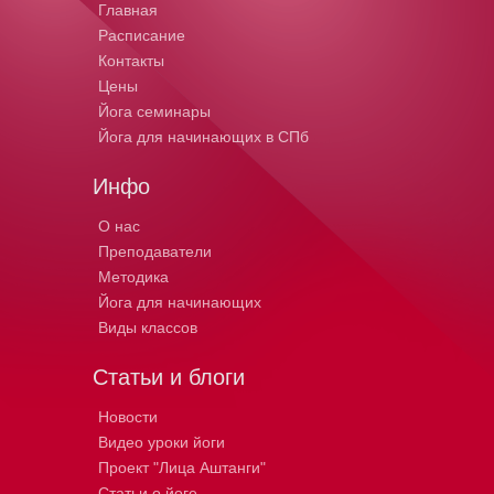
Главная
Расписание
Контакты
Цены
Йога семинары
Йога для начинающих в СПб
Инфо
О нас
Преподаватели
Методика
Йога для начинающих
Виды классов
Статьи и блоги
Новости
Видео уроки йоги
Проект "Лица Аштанги"
Статьи о йоге