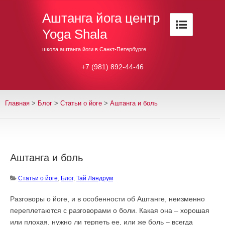
Аштанга йога центр
Yoga Shala
школа аштанга йоги в Санкт-Петербурге
+7 (981) 892-44-46
Главная
>
Блог
>
Cтатьи о йоге
>
Аштанга и боль
Аштанга и боль
Cтатьи о йоге
,
Блог
,
Тай Ландрум
Разговоры о йоге, и в особенности об Аштанге, неизменно
переплетаются с разговорами о боли. Какая она – хорошая
или плохая, нужно ли терпеть ее, или же боль – всегда