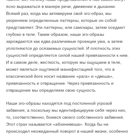
ясно выражаться в манере речи, движении и дыхании.
Всякий раз, когда мы активируем свой эго-образ, мы
укореняем определенные паттерны, которые он собой
представляет. Эти паттерны, или самскары, затем оседают
глубоко в теле. Таким образом, наши эго-образы
зарождаются как едва различимые проекции ума, а затем
уплотняются до осязаемых сущностей. И плотность этих
сущностей определяется силой нашей привязанности к ним.
И в самом деле, жесткость, которую мы ощущаем в теле,
может являться ощутимой манифестацией того, что в
классической йоге носит название «рага» и «двеша»,
привязанность и отвращение. Через привязанность и
отвращение мы определяем свою сущность.
Наши эго-образы находятся под постоянной угрозой
забвения, а поскольку мы идентифицируем себя через них,
то, соответственно, боимся своего собственного забвения.
Этот страх называется «абхинивеша». Когда бы ни
происходил неожиданный поворот в нашей жизни, особенно