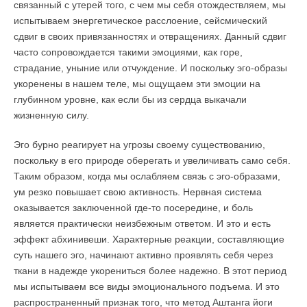
связанный с утерей того, с чем мы себя отождествляем, мы
испытываем энергетическое расслоение, сейсмический
сдвиг в своих привязанностях и отвращениях. Данный сдвиг
часто сопровождается такими эмоциями, как горе,
страдание, уныние или отчуждение. И поскольку эго-образы
укоренены в нашем теле, мы ощущаем эти эмоции на
глубинном уровне, как если бы из сердца выкачали
жизненную силу.
Эго бурно реагирует на угрозы своему существованию,
поскольку в его природе оберегать и увеличивать само себя.
Таким образом, когда мы ослабляем связь с эго-образами,
ум резко повышает свою активность. Нервная система
оказывается заключенной где-то посередине, и боль
является практически неизбежным ответом. И это и есть
эффект абхинивеши. Характерные реакции, составляющие
суть нашего эго, начинают активно проявлять себя через
ткани в надежде укорениться более надежно. В этот период
мы испытываем все виды эмоционального подъема. И это
распространенный признак того, что метод Аштанга йоги