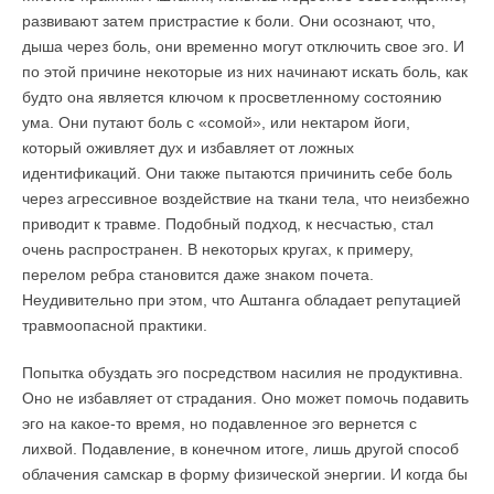
развивают затем пристрастие к боли. Они осознают, что,
дыша через боль, они временно могут отключить свое эго. И
по этой причине некоторые из них начинают искать боль, как
будто она является ключом к просветленному состоянию
ума. Они путают боль с «сомой», или нектаром йоги,
который оживляет дух и избавляет от ложных
идентификаций. Они также пытаются причинить себе боль
через агрессивное воздействие на ткани тела, что неизбежно
приводит к травме. Подобный подход, к несчастью, стал
очень распространен. В некоторых кругах, к примеру,
перелом ребра становится даже знаком почета.
Неудивительно при этом, что Аштанга обладает репутацией
травмоопасной практики.
Попытка обуздать эго посредством насилия не продуктивна.
Оно не избавляет от страдания. Оно может помочь подавить
эго на какое-то время, но подавленное эго вернется с
лихвой. Подавление, в конечном итоге, лишь другой способ
облачения самскар в форму физической энергии. И когда бы