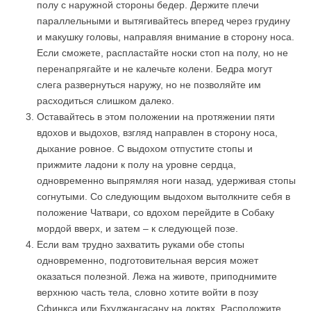
полу с наружной стороны бедер. Держите плечи
параллельными и вытягивайтесь вперед через грудину
и макушку головы, направляя внимание в сторону носа.
Если сможете, распластайте носки стоп на полу, но не
перенапрягайте и не калечьте колени. Бедра могут
слега развернуться наружу, но не позволяйте им
расходиться слишком далеко.
Оставайтесь в этом положении на протяжении пяти
вдохов и выдохов, взгляд направлен в сторону носа,
дыхание ровное. С выдохом отпустите стопы и
прижмите ладони к полу на уровне сердца,
одновременно выпрямляя ноги назад, удерживая стопы
согнутыми. Со следующим выдохом вытолкните себя в
положение Чатвари, со вдохом перейдите в Собаку
мордой вверх, и затем – к следующей позе.
Если вам трудно захватить руками обе стопы
одновременно, подготовительная версия может
оказаться полезной. Лежа на животе, приподнимите
верхнюю часть тела, словно хотите войти в позу
Сфинкса или Бхуджангасану на локтях. Расположите