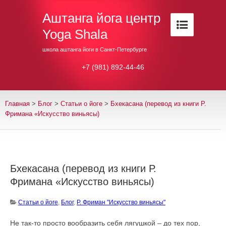
Аштанга йога центр
Yoga Shala
школа аштанга йоги в Санкт-Петербурге
+7 (981) 892-44-46
Главная
>
Блог
>
Cтатьи о йоге
>
Бхекасана (перевод из книги Р.
Фримана «Искусство виньясы)
Бхекасана (перевод из книги Р.
Фримана «Искусство виньясы)
Cтатьи о йоге
,
Блог
,
Р. Фриман "Искусство виньясы"
Не так-то просто вообразить себя лягушкой – до тех пор,