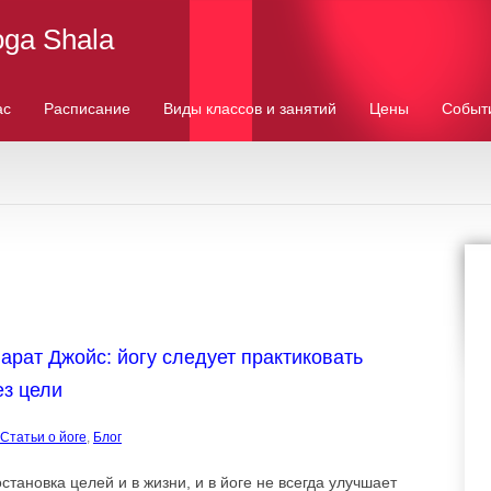
oga Shala
ас
Расписание
Виды классов и занятий
Цены
Событ
арат Джойс: йогу следует практиковать
ез цели
Cтатьи о йоге
,
Блог
становка целей и в жизни, и в йоге не всегда улучшает