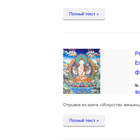
Полный текст »
Р
Е
ф
Фр
Отрывок из книги «Искусство виньяс
Полный текст »