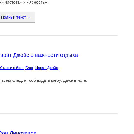
к «чистота» и «ясность»).
Полный текст »
арат Джойс о важности отдыха
Cтатьи о йоге
,
Блог
,
Шарат Джойс
 всем следует соблюдать меру, даже в йоге.
Сон Динозавра