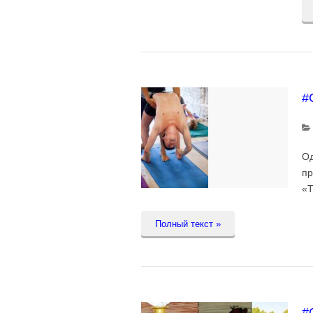
#
Од
пр
«Т
Полный текст »
#