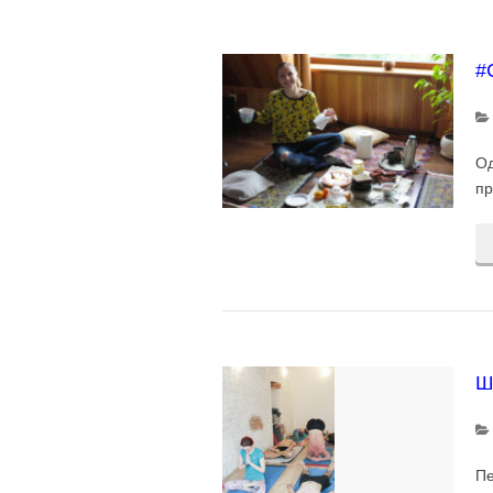
#
Од
пр
Ш
Пе