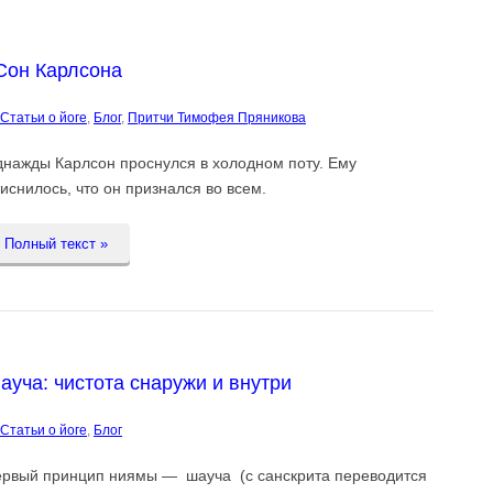
Сон Карлсона
Cтатьи о йоге
,
Блог
,
Притчи Тимофея Пряникова
нажды Карлсон проснулся в холодном поту. Ему
иснилось, что он признался во всем.
Полный текст »
ауча: чистота снаружи и внутри
Cтатьи о йоге
,
Блог
рвый принцип ниямы — шауча (с санскрита переводится